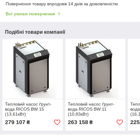
Повернення товару впродовж 14 днів за домовленістю
Всі умови повернення
Подібні товари компанії
Тепловий насос ґрунт-
Тепловий насос ґрунт-
Тепл
вода RICOS BW 15
вода RICOS BW 11
вода
(13,61кВт)
(10,83кВт)
(16,
279 107
263 158
225
₴
₴