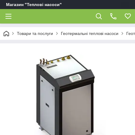
Магазин "Теплові насоси"
Товари та послуги
Геотермальні теплові насоси
Геот