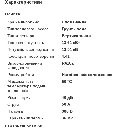
Характеристики
Основні
Країна виробник
Словаччина
Тип теплового насоса
Грунт - вода
Тип колектора
Вертикальний
Теплова потужність
13.61 кВт
Потужність охолодження
13.51 кВт
Коефіцієнт перетворення
4.41
Використовуваний
R410a
холодоагент
Режим роботи
Нагрівання/охолодження
Максимальна
60 °С
температура подачі
теплоносія
Рівень шуму
40 дБ
Струм
50 А
Напруга
380 В
Гарантійний термін
36 міс
Габаритні розміри