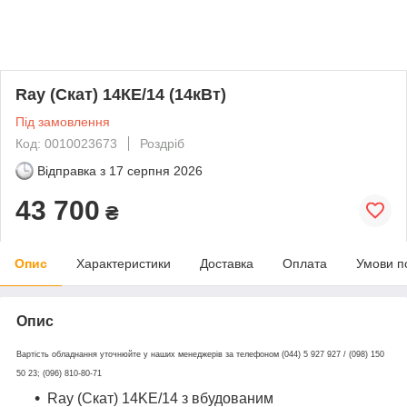
Ray (Скат) 14КЕ/14 (14кВт)
Під замовлення
Код: 0010023673
Роздріб
Відправка з
17 серпня 2026
43 700
₴
Опис
Характеристики
Доставка
Оплата
Умови п
Опис
Вартість обладнання уточнюйте у наших менеджерів за телефоном (044) 5 927 927 / (098) 150
50 23; (096) 810-80-71
Ray (Скат) 14KE/14 з вбудованим