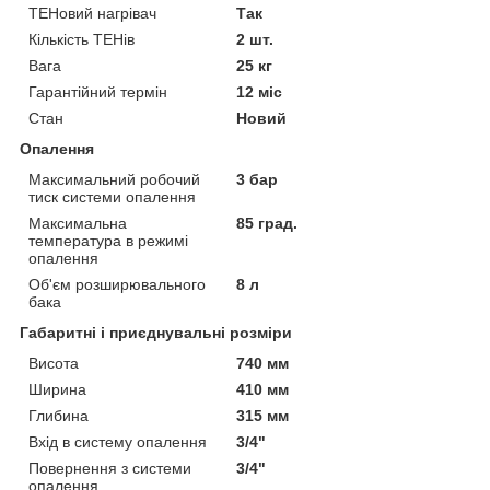
ТЕНовий нагрівач
Так
Кількість ТЕНів
2 шт.
Вага
25 кг
Гарантійний термін
12 міс
Стан
Новий
Опалення
Максимальний робочий
3 бар
тиск системи опалення
Максимальна
85 град.
температура в режимі
опалення
Об'єм розширювального
8 л
бака
Габаритні і приєднувальні розміри
Висота
740 мм
Ширина
410 мм
Глибина
315 мм
Вхід в систему опалення
3/4"
Повернення з системи
3/4"
опалення