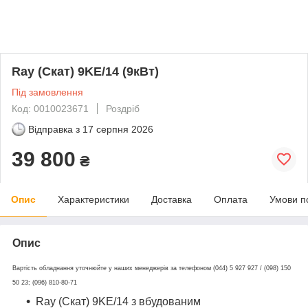
Ray (Скат) 9KE/14 (9кВт)
Під замовлення
Код: 0010023671
Роздріб
Відправка з
17 серпня 2026
39 800
₴
Опис
Характеристики
Доставка
Оплата
Умови п
Опис
Вартість обладнання уточнюйте у наших менеджерів за телефоном (044) 5 927 927 / (098) 150
50 23; (096) 810-80-71
Ray (Скат) 9KE/14 з вбудованим