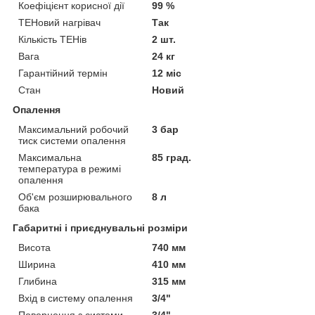
Коефіцієнт корисної дії
99 %
ТЕНовий нагрівач
Так
Кількість ТЕНів
2 шт.
Вага
24 кг
Гарантійний термін
12 міс
Стан
Новий
Опалення
Максимальний робочий
3 бар
тиск системи опалення
Максимальна
85 град.
температура в режимі
опалення
Об'єм розширювального
8 л
бака
Габаритні і приєднувальні розміри
Висота
740 мм
Ширина
410 мм
Глибина
315 мм
Вхід в систему опалення
3/4"
Повернення з системи
3/4"