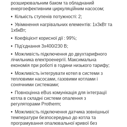
розширювальним баком та обладнаний
енергоефективним циркуляційним насосом;
Кількість ступенів потужності: 2;
Увімкнення нагрівальних елементів: 1х3кВт та
1х6кВт;
Коефіцієнт корисної дії : 99%;
Під'єднання 3х400/230 В;
Можливість підключення до двухтарифного
лічильника електроенергії. Максимальна
економія при роботі в години низького тарифу;
Можливість інтегрувати котел в системи з
тепловими насосами, газовими котлами і
сонячними системами;
Повноцінна eBus комунікація для інтеграції
котла в складні системи опалення з
регуляторами Protherm;
Можливість підключення датчика зовнішньої
температури безпосередньо до котла та
програмування опалювальної кривої без