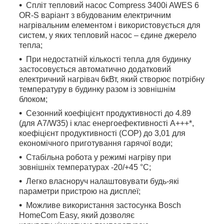
Спліт тепловий насос Compress 3400i AWЕS 6
OR-S варіант з вбудованим електричним
нагрівальним елементом і використовується для
систем, у яких тепловий насос – єдине джерело
тепла;
При недостатній кількості тепла для будинку
застосовується автоматично додатковий
електричний нагрівач 6кВт, який створює потрібну
температуру в будинку разом із зовнішнім
блоком;
Сезонний коефіцієнт продуктивності до 4.89
(для A7/W35) і клас енергоефективності А+++*,
коефіцієнт продуктивності (COP) до 3,01 для
економічного приготування гарячої води;
Стабільна робота у режимі нагріву при
зовнішніх температурах -20/+45 °С;
Легко власноруч налаштовувати будь-які
параметри пристрою на дисплеї;
Можливе використання застосунка Bosch
HomeCom Easy, який дозволяє