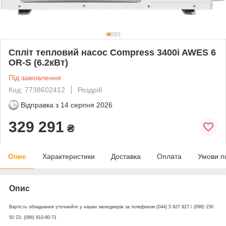
Спліт тепловий насос Compress 3400i AWЕS 6
OR-S (6.2кВт)
Під замовлення
Код: 7738602412
Роздріб
Відправка з
14 серпня 2026
329 291
₴
Опис
Характеристики
Доставка
Оплата
Умови п
Опис
Вартість обладнання уточнюйте у наших менеджерів за телефоном (044) 5 927 927 / (098) 150
50 23; (096) 810-80-71