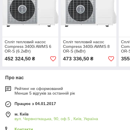
Спліт тепловий насос
Спліт тепловий насос
Сплі
Compress 3400i AWМS 6
Compress 3400i AWМS 8
Comp
OR-S (6.2кВт)
OR-S (8кВт)
OR-S
452 324,50
473 336,50
355
₴
₴
Про нас
Рейтинг не сформований
Менше 5 відгуків за останній рік
Працює з 04.01.2017
м. Київ
вул. Червноткацька, 90, оф.5 , Київ, Україна
Контакти