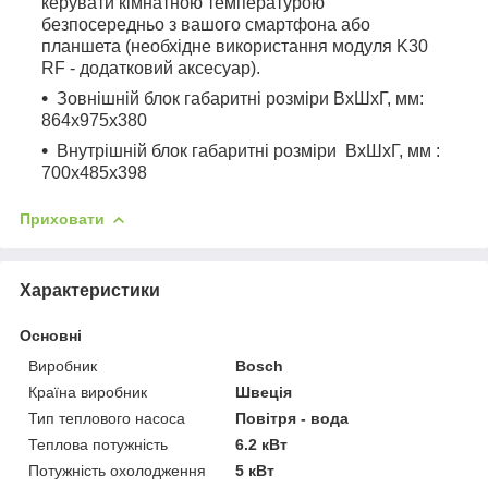
керувати
кімнатною температурою
безпосередньо з вашого смартфона або
планшета (необхідне використання модуля K30
RF - додатковий аксесуар).
Зовнішній блок габаритні розміри ВхШхГ, мм:
864x975x380
Внутрішній блок габаритні розміри ВхШхГ, мм :
700х485х398
Приховати
Характеристики
Основні
Виробник
Bosch
Країна виробник
Швеція
Тип теплового насоса
Повітря - вода
Теплова потужність
6.2 кВт
Потужність охолодження
5 кВт