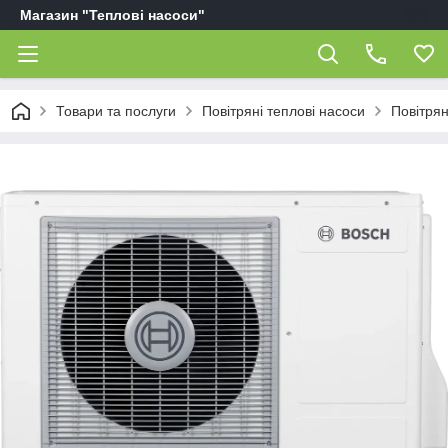
Магазин "Теплові насоси"
Товари та послуги
Повітряні теплові насоси
Повітрян