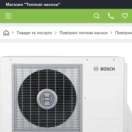
Магазин "Теплові насоси"
Товари та послуги
Повітряні теплові насоси
Повітрян