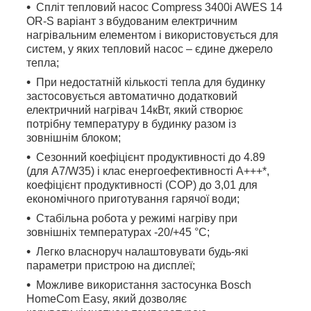
Спліт тепловий насос Compress 3400i AWЕS 14
OR-S варіант з вбудованим електричним
нагрівальним елементом і використовується для
систем, у яких тепловий насос – єдине джерело
тепла;
При недостатній кількості тепла для будинку
застосовується автоматично додатковий
електричний нагрівач 14кВт, який створює
потрібну температуру в будинку разом із
зовнішнім блоком;
Сезонний коефіцієнт продуктивності до 4.89
(для A7/W35) і клас енергоефективності А+++*,
коефіцієнт продуктивності (COP) до 3,01 для
економічного приготування гарячої води;
Стабільна робота у режимі нагріву при
зовнішніх температурах -20/+45 °С;
Легко власноруч налаштовувати будь-які
параметри пристрою на дисплеї;
Можливе використання застосунка Bosch
HomeCom Easy, який дозволяє