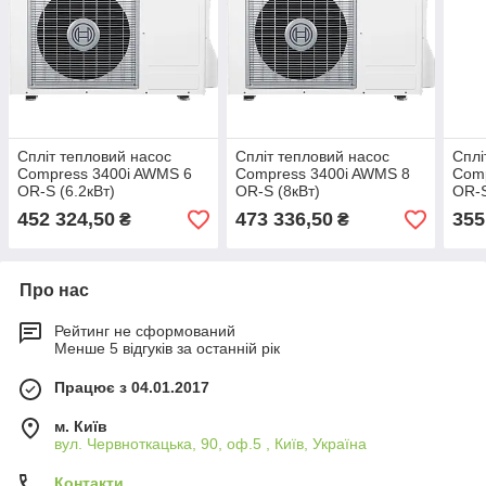
Спліт тепловий насос
Спліт тепловий насос
Сплі
Compress 3400i AWМS 6
Compress 3400i AWМS 8
Comp
OR-S (6.2кВт)
OR-S (8кВт)
OR-S
452 324,50
473 336,50
355
₴
₴
Про нас
Рейтинг не сформований
Менше 5 відгуків за останній рік
Працює з 04.01.2017
м. Київ
вул. Червноткацька, 90, оф.5 , Київ, Україна
Контакти