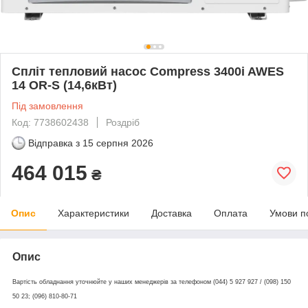
Спліт тепловий насос Compress 3400i AWЕS
14 OR-S (14,6кВт)
Під замовлення
Код: 7738602438
Роздріб
Відправка з
15 серпня 2026
464 015
₴
Опис
Характеристики
Доставка
Оплата
Умови п
Опис
Вартість обладнання уточнюйте у наших менеджерів за телефоном (044) 5 927 927 / (098) 150
50 23; (096) 810-80-71