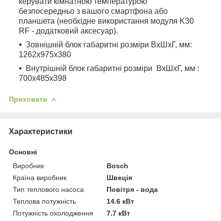
керувати
кімнатною температурою
безпосередньо з вашого смартфона або
планшета (необхідне використання модуля K30
RF - додатковий аксесуар).
Зовнішній блок габаритні розміри ВхШхГ, мм:
1262x975x380
Внутрішній блок габаритні розміри ВхШхГ, мм :
700х485х398
Приховати
Характеристики
Основні
Виробник
Bosch
Країна виробник
Швеція
Тип теплового насоса
Повітря - вода
Теплова потужність
14.6 кВт
Потужність охолодження
7.7 кВт