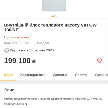
Внутрішній блок теплового насосу VIH QW
190/6 E
Під замовлення
Код: 0010022081
Роздріб
Відправка з
14 серпня 2026
199 100
₴
Опис
Характеристики
Доставка
Оплата
Умови п
Опис
Вартість обладнання уточнюйте у наших менеджерів за телефоном (044) 5 927 927 / (098) 150
50 23; (096) 810-80-71