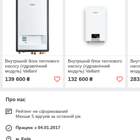
Внутрішній блок теплового
Внутрішній блок теплового
Внут
насосу (гідравлічний
насосу (гідравлічний
насо
модуль) Vaillant
модуль) Vaillant
моду
aroTHERM split VWL 127/5
aroTHERM split plus VWL
uniT
139 600
132 600
283
₴
₴
IS
77/8.2 IS S1
78/8
Про нас
Рейтинг не сформований
Менше 5 відгуків за останній рік
Працює з 04.01.2017
м. Київ