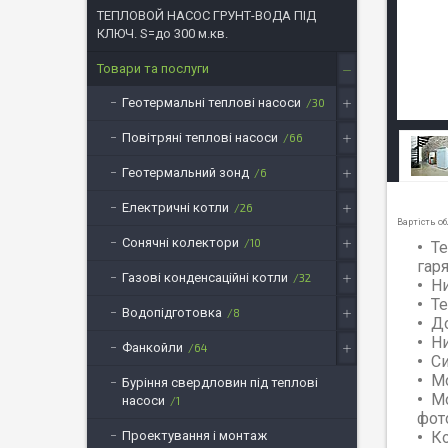
ТЕПЛОВОЙ НАСОС ГРУНТ-ВОДА ПІД
КЛЮЧ. S=до 300 м.кв.
Товари та послуги
Геотермальні теплові насоси
30
Повітряні теплові насоси
66
Геотермальний зонд
6
Електричні котли
26
Вартість об
Сонячні колектори
10
Те
гар
Газові конденсаційні котли
32
Ни
Те
Водопідготовка
8
До
Ни
Фанкойли
64
Си
Мо
Буріння свердловин під теплові
Мо
насоси
1
фот
Проектування і монтаж
Ко