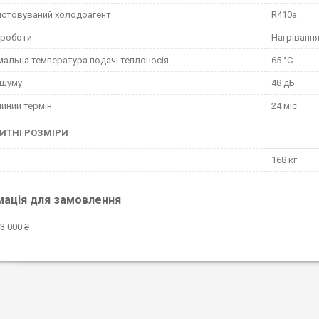
стовуваний холодоагент
R410a
 роботи
Нагріванн
альна температура подачі теплоносія
65 °С
 шуму
48 дБ
ійний термін
24 міс
ИТНІ РОЗМІРИ
168 кг
мація для замовлення
3 000 ₴