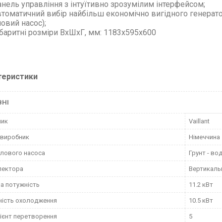
нель управління з інтуїтивно зрозумілим інтерфейсом;
томатичний вибір найбільш економічно вигідного генератор
овий насос);
баритні розміри ВхШхГ, мм: 1183х595х600
теристики
ВНІ
ник
Vaillant
 виробник
Німеччина
плового насоса
Грунт - во
лектора
Вертикаль
а потужність
11.2 кВт
ність охолодження
10.5 кВт
ієнт перетворення
5