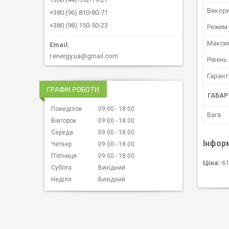
Викори
+380 (96) 810-80-71
+380 (98) 150-50-23
Режим
Максим
r.energy.ua@gmail.com
Рівень
Гарант
ГРАФІК РОБОТИ
ГАБАР
Понеділок
09:00
18:00
Вага
Вівторок
09:00
18:00
Середа
09:00
18:00
Інфор
Четвер
09:00
18:00
Пʼятниця
09:00
18:00
Ціна:
61
Субота
Вихідний
Неділя
Вихідний