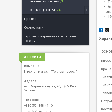
інженерних систем
1
Па
Ав
КОНДИЦІОНЕРИ
37
тепл
Га
Про нас
Сертифікати
Терміни повернення та оновлення
Харак
товару
ОСНО
КОНТАКТИ
Вироб
Країна
Інтернет-магазин "Теплові насоси"
Тип те
Тип ко
вул. Червноткацька, 90, оф.5, Київ,
Україна
Теплов
Потуж
+380 (50) 858-44-10
Коефіц
+380 (44) 592-79-27