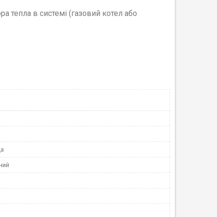
а тепла в системі (газовий котел або
да
ний