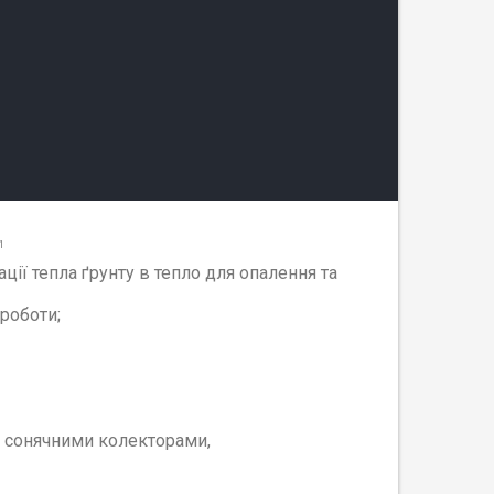
71
ії тепла ґрунту в тепло для опалення та
роботи;
, сонячними колекторами,