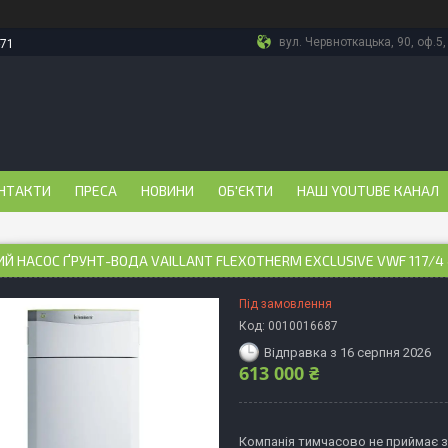
вул. Червноткацька, 90, оф.5,
-71
НТАКТИ
ПРЕСА
НОВИНИ
ОБ'ЄКТИ
НАШ YOUTUBE КАНАЛ
Й НАСОС ҐРУНТ-ВОДА VAILLANT FLEXOTHERM EXCLUSIVE VWF 117/4 4
Під замовлення
Код:
0010016687
Відправка з 16 серпня 2026
613 000 ₴
Компанія тимчасово не приймає 