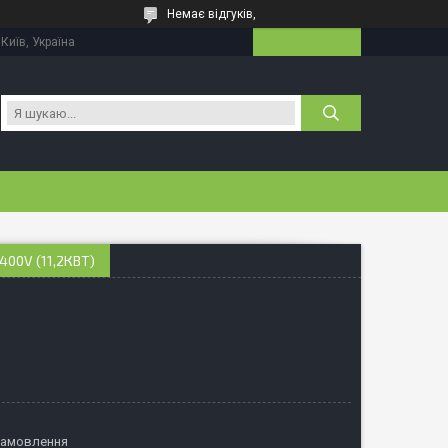
Немає відгуків,
 Київ, Україна
00V (11,2КВТ)
замовлення