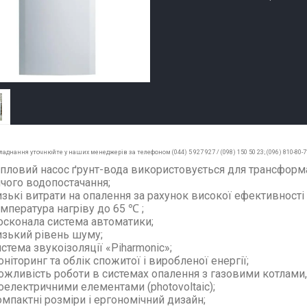
ладнання уточнюйте у наших менеджерів за телефоном (044) 5 927 927 / (098) 150 50 23; (096) 810-80-
пловий насос ґрунт-вода використовується для трансформац
ячого водопостачання;
зькі витрати на опалення за рахунок високої ефективності 
мпература нагріву до 65 ℃ ;
сконала система автоматики;
зький рівень шуму;
стема звукоізоляції «Piharmonic»;
ніторинг та облік спожитої і виробленої енергії;
жливість роботи в системах опалення з газовими котлами
оелектричними елементами (photovoltaic);
мпактні розміри і ергономічний дизайн;