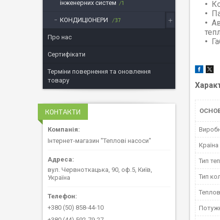
інженерних систем
1
Ко
Па
КОНДИЦІОНЕРИ
37
Ав
тепл
Про нас
Га
Сертифікати
Терміни повернення та оновлення
товару
Харак
ОСНО
КОНТАКТИ
Вироб
Інтернет-магазин "Теплові насоси"
Країна
Тип те
вул. Червноткацька, 90, оф.5, Київ,
Тип ко
Україна
Теплов
+380 (50) 858-44-10
Потуж
+380 (44) 592-79-27