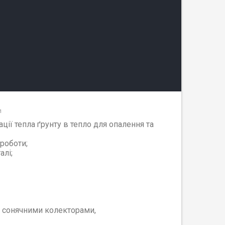
71
ії тепла ґрунту в тепло для опалення та
роботи;
алі;
, сонячними колекторами,