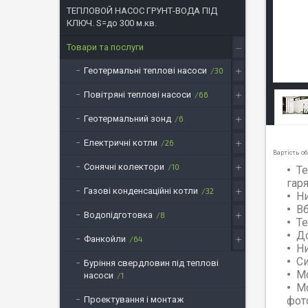
ТЕПЛОВОЙ НАСОС ГРУНТ-ВОДА ПІД
КЛЮЧ. S=до 300 м.кв.
Товари та послуги
Геотермальні теплові насоси
30
Повітряні теплові насоси
66
Геотермальний зонд
6
Електричні котли
26
Вартість об
Сонячні колектори
10
Те
гар
Газові конденсаційні котли
32
Ни
Вб
Водопідготовка
8
Те
До
Фанкойли
64
Ни
Си
Буріння свердловин під теплові
Мо
насоси
1
Мо
Проектування і монтаж
фот