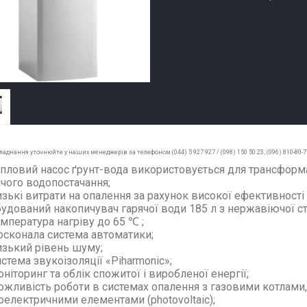
ладнання уточнюйте у наших менеджерів за телефоном (044) 5 927 927 / (098) 150 50 23; (096) 810-80-
пловий насос ґрунт-вода використовується для трансформац
ячого водопостачання;
зькі витрати на опалення за рахунок високої ефективності 
удований накопичувач гарячої води 185 л з нержавіючої ст
мпература нагріву до 65 ℃ ;
сконала система автоматики;
зький рівень шуму;
стема звукоізоляції «Piharmonic»;
ніторинг та облік спожитої і виробленої енергії;
жливість роботи в системах опалення з газовими котлами
оелектричними елементами (photovoltaic);