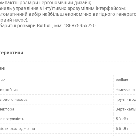
мпактні розміри і ергономічний дизайн;
нель управління з інтуїтивно зрозумілим інтерфейсом;
томатичний вибір найбільш економічно вигідного генератор
овий насос);
баритні розміри ВхШхГ, мм: 1868х595х720
теристики
ВНІ
ник
Vaillant
 виробник
Німеччина
плового насоса
Грунт - во
лектора
Вертикаль
а потужність
5.3 кВт
ність охолодження
6.6 кВт