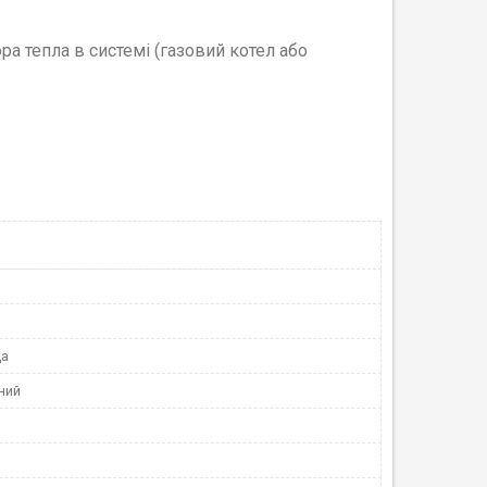
а тепла в системі (газовий котел або
да
ний