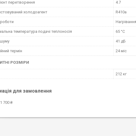
ієнт перетворення
4.7
стовуваний холодоагент
R410a
 роботи
Нагріванн
альна температура подачі теплоносія
65 °С
 шуму
41 дБ
ійний термін
24 міс
ИТНІ РОЗМІРИ
212 кг
мація для замовлення
1 700 ₴