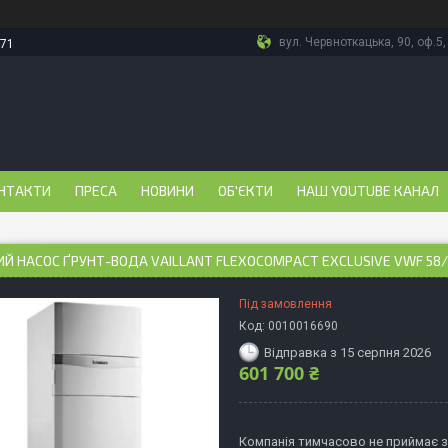
вул. Червноткацька, 90, оф.5,
-71
НТАКТИ
ПРЕСА
НОВИНИ
ОБ'ЄКТИ
НАШ YOUTUBE КАНАЛ
Й НАСОС ҐРУНТ-ВОДА VAILLANT FLEXOCOMPACT EXCLUSIVE VWF 58/4
Під замовлення
Код:
0010016690
Відправка з 15 серпня 2026
601 700 ₴
Компанія тимчасово не приймає 