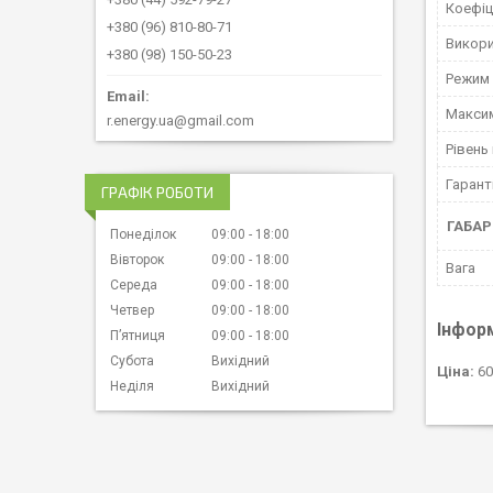
Коефіц
+380 (96) 810-80-71
Викори
+380 (98) 150-50-23
Режим
Максим
r.energy.ua@gmail.com
Рівень
Гарант
ГРАФІК РОБОТИ
ГАБАР
Понеділок
09:00
18:00
Вівторок
09:00
18:00
Вага
Середа
09:00
18:00
Четвер
09:00
18:00
Інфор
Пʼятниця
09:00
18:00
Субота
Вихідний
Ціна:
60
Неділя
Вихідний