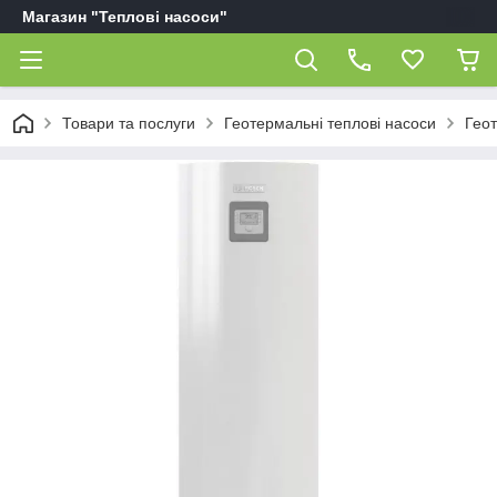
Магазин "Теплові насоси"
Товари та послуги
Геотермальні теплові насоси
Геот