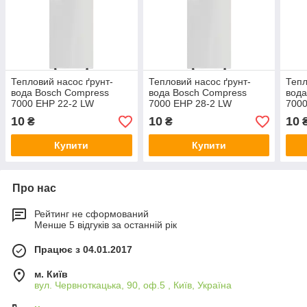
Тепловий насос ґрунт-
Тепловий насос ґрунт-
Тепл
вода Bosch Compress
вода Bosch Compress
вода
7000 EHP 22-2 LW
7000 EHP 28-2 LW
7000
(22,9кВт)
(29,3кВт)
(59,
10
10
10
₴
₴
Купити
Купити
Про нас
Рейтинг не сформований
Менше 5 відгуків за останній рік
Працює з 04.01.2017
м. Київ
вул. Червноткацька, 90, оф.5 , Київ, Україна