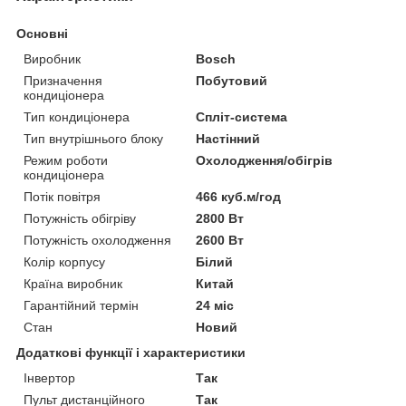
Основні
Виробник
Bosch
Призначення
Побутовий
кондиціонера
Тип кондиціонера
Спліт-система
Тип внутрішнього блоку
Настінний
Режим роботи
Охолодження/обігрів
кондиціонера
Потік повітря
466 куб.м/год
Потужність обігріву
2800 Вт
Потужність охолодження
2600 Вт
Колір корпусу
Білий
Країна виробник
Китай
Гарантійний термін
24 міс
Стан
Новий
Додаткові функції і характеристики
Інвертор
Так
Пульт дистанційного
Так