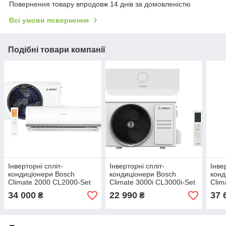
Повернення товару впродовж 14 днів за домовленістю
Всі умови повернення
Подібні товари компанії
Інверторні спліт-
Інверторні спліт-
Інве
кондиціонери Bosch
кондиціонери Bosch
конд
Climate 2000 CL2000-Set
Climate 3000i CL3000i-Set
Clim
53 WE (від 24 до 50кв.м)
35 WE (від 16 до 35кв.м)
53 W
34 000
22 990
37 
₴
₴