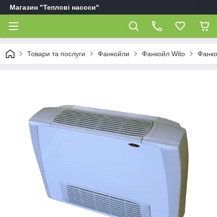
Магазин "Теплові насоси"
Товари та послуги
Фанкойли
Фанкойл Wito
Фанко