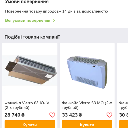
Умови повернення
Повернення товару впродовж 14 днів за домовленістю
Всі умови повернення
Подібні товари компанії
Фанкойл Vierro 63 IO-IV
Фанкойл Vierro 63 MO (2-х
Фанк
(2-х трубний)
трубний)
труб
28 740
33 423
30 
₴
₴
Купити
Купити