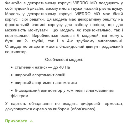
Фанкойл в декоративному корпусі VIERRO MO
поєднують у
собі чудовий дизайн, високу якість і дуже низький рівень шуму.
Модель у декоративному корпусі VIERRO MO має білий
корпус і сірі решітки. Ця модель має декоративну решітку на
фронтальній частині корпусу для забору повітря, що дає
можливість монтувати цю модель як горизонтально, так і
вертикально. Виробляється основні 6 моделей, які можуть
бути як 2- трубні, так і в 4-х трубному виготовленні.
Стандартно апарати мають 6-швидкісний двигун і радіальний
вентилятор.
Особливості моделі:
статичний натиск — до 40 Па
широкий асортимент опцій
широкий асортимент автоматики
6-швидкісний вентилятор у комплекті з легкозмінним
фільтром
У вартість обладнання не входить цифровий термостат,
докуповується окремо за вибором (обов'язково).
Приховати