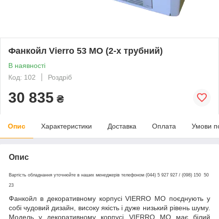
Фанкойл Vierro 53 MO (2-х трубний)
В наявності
Код: 102
Роздріб
30 835
₴
Опис
Характеристики
Доставка
Оплата
Умови п
Опис
Вартість обладнання уточнюйте в наших менеджерів телефоном (044) 5 927 927 / (098) 150 50
23
Фанкойл в декоративному корпусі VIERRO MO
поєднують у
собі чудовий дизайн, високу якість і дуже низький рівень шуму.
Модель у декоративному корпусі VIERRO MO має білий