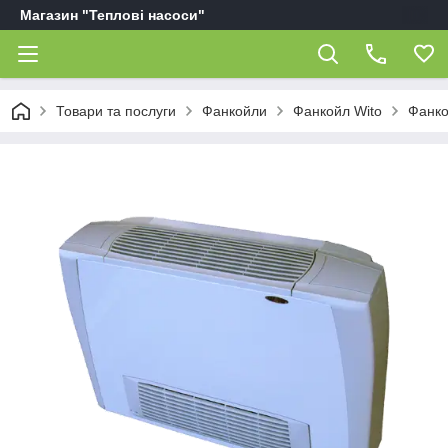
Магазин "Теплові насоси"
Товари та послуги
Фанкойли
Фанкойл Wito
Фанко