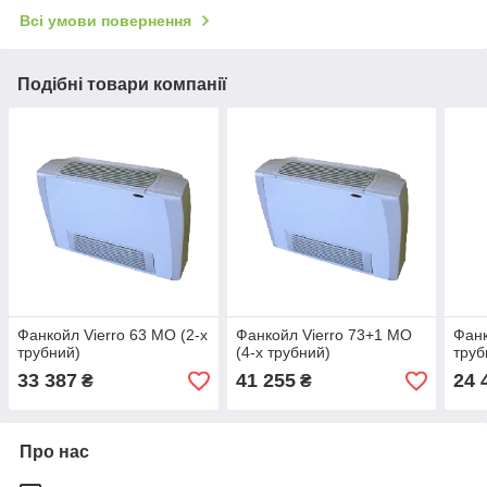
Всі умови повернення
Подібні товари компанії
Фанкойл Vierro 63 MO (2-х
Фанкойл Vierro 73+1 MO
Фанк
трубний)
(4-х трубний)
труб
33 387
41 255
24 
₴
₴
Про нас