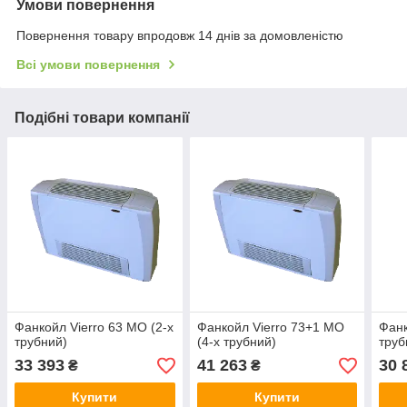
Умови повернення
Повернення товару впродовж 14 днів за домовленістю
Всі умови повернення
Подібні товари компанії
Фанкойл Vierro 63 MO (2-х
Фанкойл Vierro 73+1 MO
Фанк
трубний)
(4-х трубний)
труб
33 393
41 263
30 
₴
₴
Купити
Купити