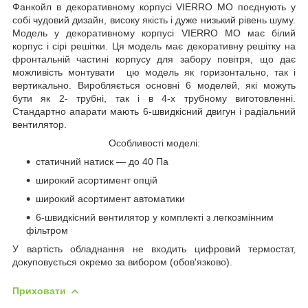
Фанкойл в декоративному корпусі VIERRO MO
поєднують у
собі чудовий дизайн, високу якість і дуже низький рівень шуму.
Модель у декоративному корпусі VIERRO MO має білий
корпус і сірі решітки. Ця модель має декоративну решітку на
фронтальній частині корпусу для забору повітря, що дає
можливість монтувати цю модель як горизонтально, так і
вертикально. Виробляється основні 6 моделей, які можуть
бути як 2- трубні, так і в 4-х трубному виготовленні.
Стандартно апарати мають 6-швидкісний двигун і радіальний
вентилятор.
Особливості моделі:
статичний натиск — до 40 Па
широкий асортимент опцій
широкий асортимент автоматики
6-швидкісний вентилятор у комплекті з легкозмінним
фільтром
У вартість обладнання не входить цифровий термостат,
докуповується окремо за вибором (обов'язково).
Приховати