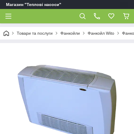
Магазин "Теплові насоси"
Товари та послуги
Фанкойли
Фанкойл Wito
Фанко