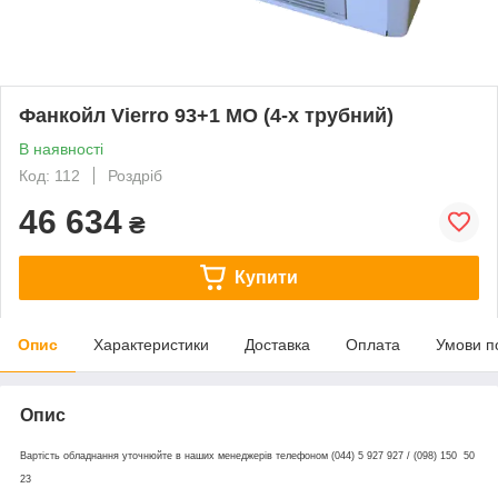
Фанкойл Vierro 93+1 MO (4-х трубний)
В наявності
Код: 112
Роздріб
46 634
₴
Купити
Опис
Характеристики
Доставка
Оплата
Умови п
Опис
Вартість обладнання уточнюйте в наших менеджерів телефоном (044) 5 927 927 / (098) 150 50
23