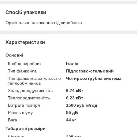
Спосіб упаковки
Оригінальне паковання від виробника
Характеристики
Основні
Країна виробник
Італія
Тип фанкойла
Підлогово-стельовий
Тип фанкойла за кількістю
Чотирьохтрубна система
теплообмінників
Холодопродуктивність
6.74 кВт
Теплопродуктивність
6.23 кВт
Витрата повітря
1500 куб.м/год
Рівень шуму
55 дБ
Вага
44 кг
Габаритні розміри
Ширина
225 мм